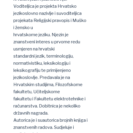
Voditeljica je projekta Hrvatsko
jezikoslovno nazivlje i suvoditeljica
projekata Religijski pravopis i Muško
i žensko u
hrvatskome jeziku. Njezin je
znanstveni interes u prvome redu
usmjeren na hrvatski
standardni jezik, terminologiju,
normativistiku, leksikologiju i
leksikografiju te primijenjeno
jezikoslovlje. Predavala je na
Hrvatskim studijima, Filozofskome
fakultetu, Učiteljskome
fakultetu i Fakultetu elektrotehnike i
računarstva. Dobitnica je nekoliko
državnih nagrada.
Autorica je i suautorica brojnih knjiga i
znanstvenih radova. Sudjeluje i