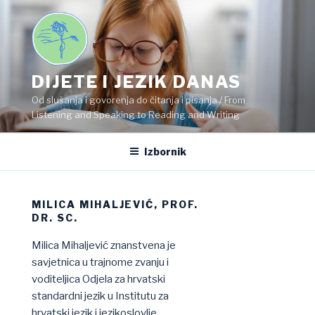
Preskoči
na
sadržaj
DIJETE I JEZIK DANAS
Od slušanja i govorenja do čitanja i pisanja / From
Listening and Speaking to Reading and Writing
Izbornik
MILICA MIHALJEVIĆ, PROF.
DR. SC.
Milica Mihaljević znanstvena je
savjetnica u trajnome zvanju i
voditeljica Odjela za hrvatski
standardni jezik u Institutu za
hrvatski jezik i jezikoslovlje.